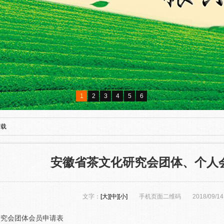
1
2
3
4
5
6
下载
安徽省茶文化研究会团体、个人
文字：
[大]
[中]
[小]
手机页面二维码
2018/09/
研究会团体会员申请表